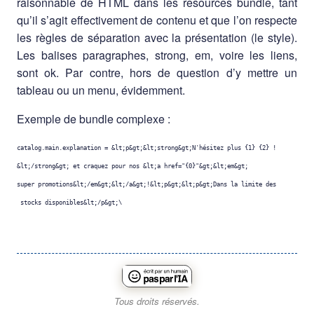
raisonnable de HTML dans les resources bundle, tant
qu’il s’agit effectivement de contenu et que l’on respecte
les règles de séparation avec la présentation (le style).
Les balises paragraphes, strong, em, voire les liens,
sont ok. Par contre, hors de question d’y mettre un
tableau ou un menu, évidemment.
Exemple de bundle complexe :
catalog.main.explanation
=
&lt;p&gt;&lt;strong&gt;N'hésitez plus {1} {2} !
&lt;/strong&gt;
et
craquez
pour
nos
&lt;a
href
=
"{0}"&gt;&lt;em&gt;
super
promotions&lt;/em&gt;&lt;/a&gt;
stocks
disponibles&lt;/p&gt;
Tous droits réservés.