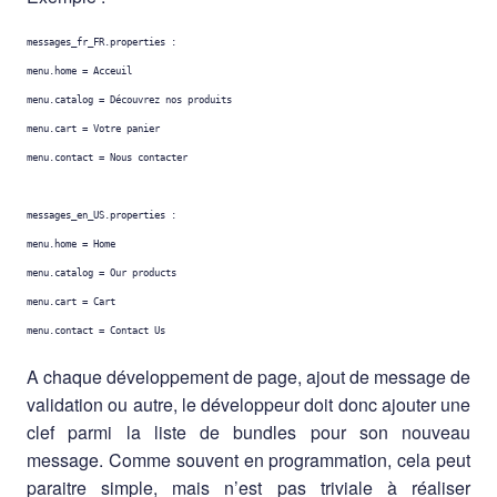
messages_fr_FR.properties
:
menu.home
=
Acceuil
menu.catalog
=
Découvrez nos produits
menu.cart
=
Votre panier
menu.contact
=
Nous contacter
messages_en_US.properties
:
menu.home
=
Home
menu.catalog
=
Our products
menu.cart
=
Cart
menu.contact
=
Contact Us
A chaque développement de page, ajout de message de
validation ou autre, le développeur doit donc ajouter une
clef parmi la liste de bundles pour son nouveau
message. Comme souvent en programmation, cela peut
paraitre simple, mais n’est pas triviale à réaliser