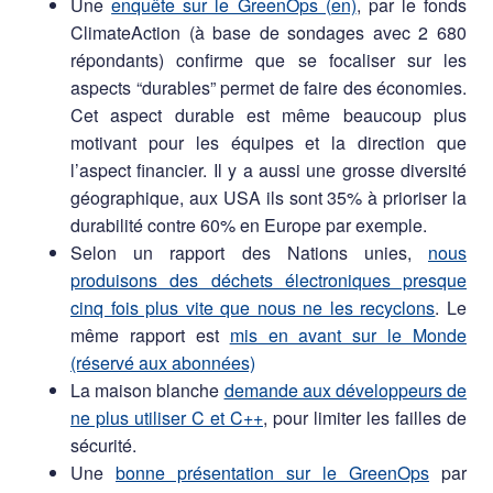
Une
enquête sur le GreenOps (en)
, par le fonds
ClimateAction (à base de sondages avec 2 680
répondants) confirme que se focaliser sur les
aspects “durables” permet de faire des économies.
Cet aspect durable est même beaucoup plus
motivant pour les équipes et la direction que
l’aspect financier. Il y a aussi une grosse diversité
géographique, aux USA ils sont 35% à prioriser la
durabilité contre 60% en Europe par exemple.
Selon un rapport des Nations unies,
nous
produisons des déchets électroniques presque
cinq fois plus vite que nous ne les recyclons
. Le
même rapport est
mis en avant sur le Monde
(réservé aux abonnées)
La maison blanche
demande aux développeurs de
ne plus utiliser C et C++
, pour limiter les failles de
sécurité.
Une
bonne présentation sur le GreenOps
par