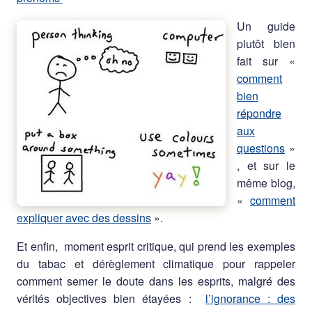
Un guide
plutôt bien
fait sur «
comment
bien
répondre
aux
questions
»
, et sur le
même blog,
«
comment
expliquer avec des dessins
».
Et enfin, moment esprit critique, qui prend les exemples
du tabac et dérèglement climatique pour rappeler
comment semer le doute dans les esprits, malgré des
vérités objectives bien étayées :
l’ignorance : des