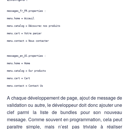
messages_fr_FR.properties
:
menu.home
=
Acceuil
menu.catalog
=
Découvrez nos produits
menu.cart
=
Votre panier
menu.contact
=
Nous contacter
messages_en_US.properties
:
menu.home
=
Home
menu.catalog
=
Our products
menu.cart
=
Cart
menu.contact
=
Contact Us
A chaque développement de page, ajout de message de
validation ou autre, le développeur doit donc ajouter une
clef parmi la liste de bundles pour son nouveau
message. Comme souvent en programmation, cela peut
paraitre simple, mais n’est pas triviale à réaliser