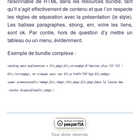
raisonnable de HTML dans les resources bundle, tant
qu’il s’agit effectivement de contenu et que l’on respecte
les règles de séparation avec la présentation (le style).
Les balises paragraphes, strong, em, voire les liens,
sont ok. Par contre, hors de question d’y mettre un
tableau ou un menu, évidemment.
Exemple de bundle complexe :
catalog.main.explanation
=
&lt;p&gt;&lt;strong&gt;N'hésitez plus {1} {2} !
&lt;/strong&gt;
et
craquez
pour
nos
&lt;a
href
=
"{0}"&gt;&lt;em&gt;
super
promotions&lt;/em&gt;&lt;/a&gt;
stocks
disponibles&lt;/p&gt;
Tous droits réservés.